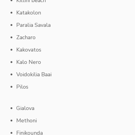
Killini beach
Katakolon
Paralia Savala
Zacharo
Kakovatos
Kalo Nero
Voidokilia Baai
Pilos
Gialova
Methoni
Finikounda